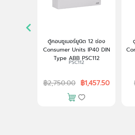
ราง 1 โพล 6
ตู้คอนซูเมอร์ยูนิต 12 ช่อง
ต
บี ABB MCB
Consumer Units IP40 DIN
Co
C6
Type ABB PSC112
C6
PSC112
0
฿2,750.00
฿1,457.50