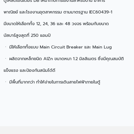
ตู้โหลดเซ็นเตอร์ DB เหมาะกับการใช้งานสำหรับบ้าน อาคาร
พาณิชย์ และโรงงานอุตสาหกรรม ตามมาตรฐาน IEC60439-1
มีขนาดให้เลือกทั้ง 12, 24, 36 และ 48 วงจร พร้อมกับขนาด
บัสบาร์สูงสุดที่ 250 แอมป์
ㆍ มีให้เลือกทั้งแบบ Main Circuit Breaker และ Main Lug
ㆍ ผลิตจากเหล็กชนิด AIZn ขนาดหนา 1.2 มิลลิเมตร ซึ่งมีคุณสมบัติ
แข็งแรง และป้องกันสนิมได้ดี
ㆍ มีพื้นที่มากกว่า ทำให้ง่ายในการเดินสายไฟฟ้าภายในตู้