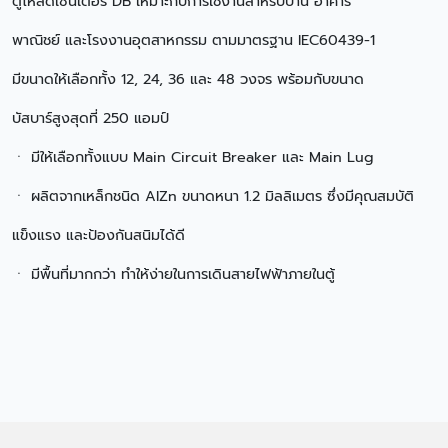
ตู้โหลดเซ็นเตอร์ DB เหมาะกับการใช้งานสำหรับบ้าน อาคาร
พาณิชย์ และโรงงานอุตสาหกรรม ตามมาตรฐาน IEC60439-1
มีขนาดให้เลือกทั้ง 12, 24, 36 และ 48 วงจร พร้อมกับขนาด
บัสบาร์สูงสุดที่ 250 แอมป์
ㆍ มีให้เลือกทั้งแบบ Main Circuit Breaker และ Main Lug
ㆍ ผลิตจากเหล็กชนิด AIZn ขนาดหนา 1.2 มิลลิเมตร ซึ่งมีคุณสมบัติ
แข็งแรง และป้องกันสนิมได้ดี
ㆍ มีพื้นที่มากกว่า ทำให้ง่ายในการเดินสายไฟฟ้าภายในตู้