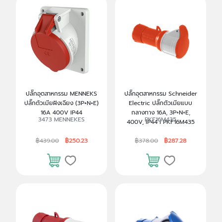
ปลั๊กอุตสาหกรรม MENNEKS
ปลั๊กอุตสาหกรรม Schneider
ปลั๊กตัวเมียฝังเฉียง (3P+N+E)
Electric ปลั๊กตัวเมียแบบ
16A 400V IP44
กลางทาง 16A, 3P+N+E,
3473 MENNEKES
PKF16M435
400V, IP44 I PKF16M435
฿439.00
฿250.23
฿378.00
฿287.28