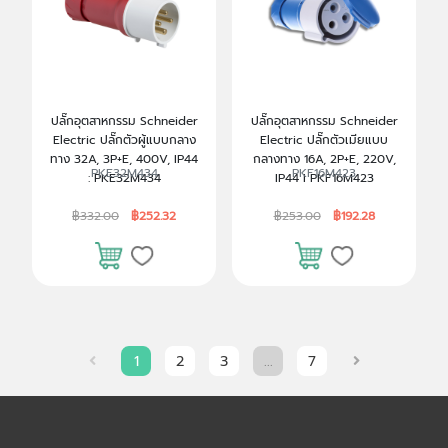
ปลั๊กอุตสาหกรรม Schneider
ปลั๊กอุตสาหกรรม Schneider
Electric ปลั๊กตัวผู้แบบกลาง
Electric ปลั๊กตัวเมียแบบ
ทาง 32A, 3P+E, 400V, IP44
กลางทาง 16A, 2P+E, 220V,
PKE32M434
PKF16M423
: PKE32M434
IP44 I PKF16M423
฿332.00
฿252.32
฿253.00
฿192.28
1
2
3
...
7