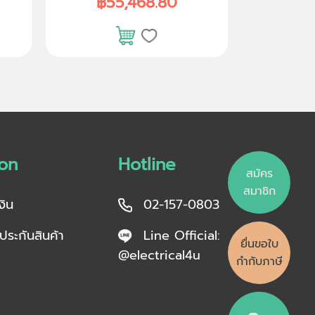
฿55,468.80
฿5
ion
Hotline
สมัคร
สมาชิก
งิน
02-157-0803
บประกันสินค้า
Line Official:
ยื่นขอใบ
@electrical4u
กำกับภาษี